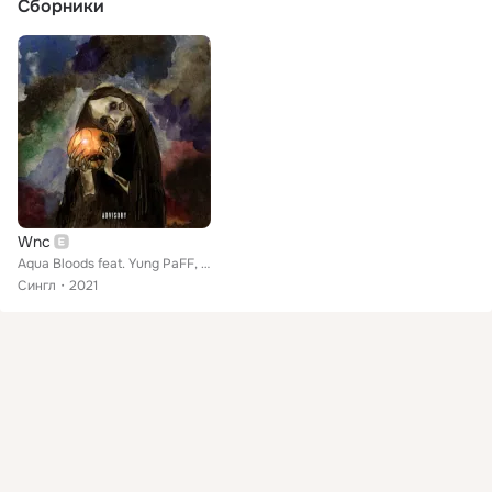
Сборники
Wnc
Aqua Bloods feat. Yung PaFF, Jeromion
Сингл
2021