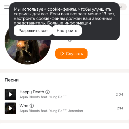
Войти
Мы используем cookie-файлы, чтобы улучшить
сервисы для вас. Если ваш возраст менее 13 лет,
настроить cookie-файлы должен ваш законный
представитель.
Больше информации
Исполнитель
Разрешить все
Настроить
Yung PaFF
Слушать
Песни
Happy Death
2:04
Aqua Bloods
feat.
Yung PaFF
Wnc
2:14
Aqua Bloods
feat.
Yung PaFF
Jeromion