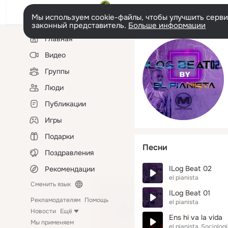
Мы используем cookie-файлы, чтобы улучшить сервис
законный представитель.
Больше информации
Левая
Главная
колонка
Видео
Группы
Люди
Публикации
Игры
Подарки
Песни
Поздравления
ILog Beat 02
Рекомендации
el pianista
Сменить язык
ILog Beat 01
Рекламодателям
Помощь
el pianista
Новости
Ещё
Ens hi va la vida
Мы применяем
el pianista
Sociologí