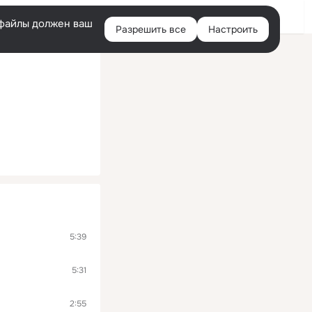
Помощь
Войти
й
e-файлы должен ваш
Разрешить все
Настроить
Правая
колонка
5:39
5:31
2:55