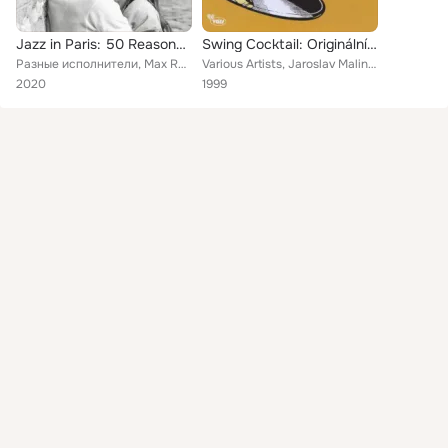
Jazz in Paris: 50 Reasons To Love Paris
Swing Cocktail: Originální nahrávky z let 1937 - 1946
Разные исполнители, Max Roach, Django Reinhardt, Blossom Dearie, Bernard Peiffer, Le Jazz Groupe De Paris, Miles Davis, Sammy Pr...
Various Artists, Jaroslav Malina se svým souborem, Septet Dr. Arnošta Kavky, Rudolf Antonín Dvorský a jeho taneční orchestr, Lad...
2020
1999