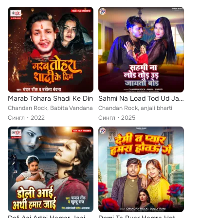
Marab Tohara Shadi Ke Din
Sahmi Na Load Tod Ud Jaitau board
Chandan Rock, Babita Vandana
Chandan Rock, anjali bharti
Сингл
2022
Сингл
2025