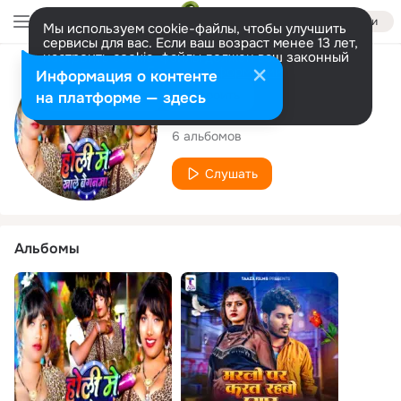
Войти
Мы используем cookie-файлы, чтобы улучшить
сервисы для вас. Если ваш возраст менее 13 лет,
настроить cookie-файлы должен ваш законный
представитель.
Больше информации
Исполнитель
Информация о контенте
Разрешить все
Настроить
на платформе — здесь
Chandan Rock
6 альбомов
Слушать
Альбомы