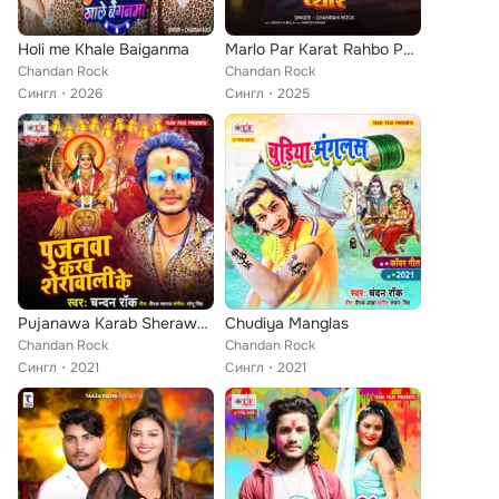
Holi me Khale Baiganma
Marlo Par Karat Rahbo Pyar
Chandan Rock
Chandan Rock
Сингл
2026
Сингл
2025
Pujanawa Karab Sherawali Ke
Chudiya Manglas
Chandan Rock
Chandan Rock
Сингл
2021
Сингл
2021