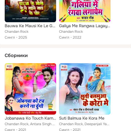
Bauwa Ke Mausi Ke Le Gaile Gaawe Ke Chor
Galiya Me Rangwa Lagayem
Chandan Rock
Chandan Rock
Сингл
2025
Сингл
2022
Сборники
Jobanawa Ko Touch Karne Na Dungi
Suti Balmua Ke Kora Me
Chandan Rock, Antara Singh Priyanka
Chandan Rock, Deepanjali Yadav
Сингл
2021
Сингл
2021