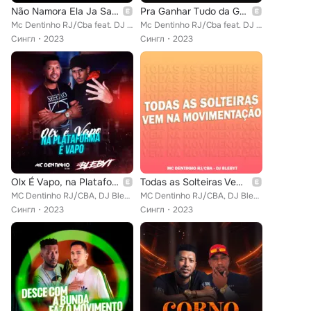
Não Namora Ela Ja Sabe Disso
Pra Ganhar Tudo da Gente
Mc Dentinho RJ/Cba feat. DJ LUAN INDISCUTIVEL
Mc Dentinho RJ/Cba feat. DJ LUAN INDISCUTIVEL
Сингл
2023
Сингл
2023
Olx É Vapo, na Plataforma É Vapo
Todas as Solteiras Vem na Movimentação
MC Dentinho RJ/CBA, DJ Blebyt
MC Dentinho RJ/CBA, DJ Blebyt
Сингл
2023
Сингл
2023