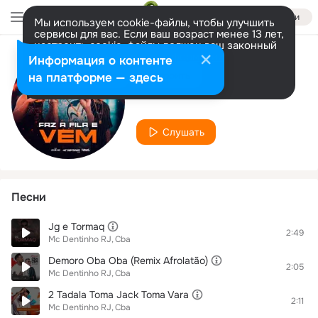
Войти
Мы используем cookie-файлы, чтобы улучшить
сервисы для вас. Если ваш возраст менее 13 лет,
настроить cookie-файлы должен ваш законный
представитель.
Больше информации
Информация о контенте
Исполнитель
Разрешить все
Настроить
на платформе — здесь
Mc Dentinho RJ
Слушать
Песни
Jg e Tormaq
2:49
Mc Dentinho RJ
Cba
Demoro Oba Oba (Remix Afrolatão)
2:05
Mc Dentinho RJ
Cba
2 Tadala Toma Jack Toma Vara
2:11
Mc Dentinho RJ
Cba