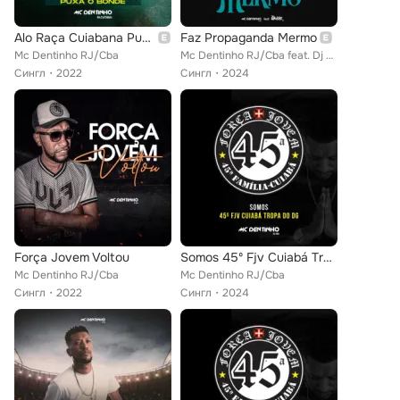
Alo Raça Cuiabana Puxa o Bonde
Faz Propaganda Mermo
Mc Dentinho RJ/Cba
Mc Dentinho RJ/Cba feat. Dj Gabbe
Сингл
2022
Сингл
2024
Força Jovem Voltou
Somos 45º Fjv Cuiabá Tropa do Dg
Mc Dentinho RJ/Cba
Mc Dentinho RJ/Cba
Сингл
2022
Сингл
2024