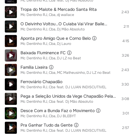
Mc Dentinho RJ
Cba
feat.
Dj Mão Absoluto
Tropa do Malote & Mercado Santa Rita
2:43
Mc Dentinho RJ
Cba
dj wallace
O Deivinho Voltou…O Cuiaba Vai Virar Baile…
2:11
Mc Dentinho RJ
Cba
Dj Mão Absoluto
Aponta pro Amigo Que e Corno Belo
4:15
Mc Dentinho RJ
Cba
Dj Lauro
Baixada Fluminence FC
3:26
Mc Dentinho RJ
Cba
DJ LZ no Beat
Família Lixeira
2:43
Mc Dentinho RJ
Cba
MC Matheusinho
DJ LZ no Beat
Ferroviário Chapadão
3:30
Mc Dentinho RJ
Cba
feat.
DJ LUAN INDISCUTIVEL
Pega a Seleção Unidos da Vege Chapadão Peladão 2024
3:08
Mc Dentinho RJ
Cba
feat.
Dj Mão Absoluto
Desce Com a Bunda Faz o Movimento
3:01
Mc Dentinho RJ
Cba
DJ BLEBYT
Pra Ganhar Tudo da Gente
2:57
Mc Dentinho RJ
Cba
feat.
DJ LUAN INDISCUTIVEL