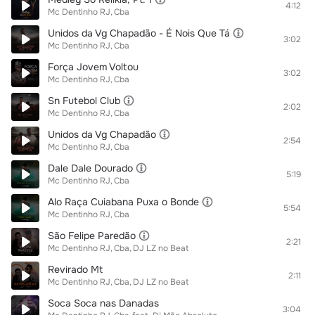
4:12
Mc Dentinho RJ
Cba
Unidos da Vg Chapadão - É Nois Que Tá
3:02
Mc Dentinho RJ
Cba
Força Jovem Voltou
3:02
Mc Dentinho RJ
Cba
Sn Futebol Club
2:02
Mc Dentinho RJ
Cba
Unidos da Vg Chapadão
2:54
Mc Dentinho RJ
Cba
Dale Dale Dourado
5:19
Mc Dentinho RJ
Cba
Alo Raça Cuiabana Puxa o Bonde
5:54
Mc Dentinho RJ
Cba
São Felipe Paredão
2:21
Mc Dentinho RJ
Cba
DJ LZ no Beat
Revirado Mt
2:11
Mc Dentinho RJ
Cba
DJ LZ no Beat
Soca Soca nas Danadas
3:04