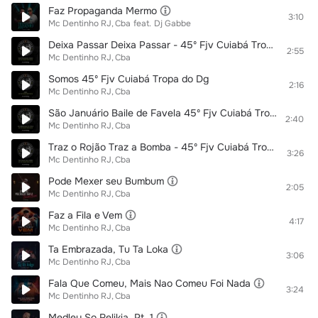
Faz Propaganda Mermo
3:10
Mc Dentinho RJ
Cba
feat.
Dj Gabbe
Deixa Passar Deixa Passar - 45º Fjv Cuiabá Tropa do Dg
2:55
Mc Dentinho RJ
Cba
Somos 45º Fjv Cuiabá Tropa do Dg
2:16
Mc Dentinho RJ
Cba
São Januário Baile de Favela 45º Fjv Cuiabá Tropa do Dg
2:40
Mc Dentinho RJ
Cba
Traz o Rojão Traz a Bomba - 45º Fjv Cuiabá Tropa do Dg
3:26
Mc Dentinho RJ
Cba
Pode Mexer seu Bumbum
2:05
Mc Dentinho RJ
Cba
Faz a Fila e Vem
4:17
Mc Dentinho RJ
Cba
Ta Embrazada, Tu Ta Loka
3:06
Mc Dentinho RJ
Cba
Fala Que Comeu, Mais Nao Comeu Foi Nada
3:24
Mc Dentinho RJ
Cba
Medley So Relikia, Pt. 1