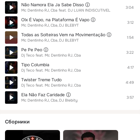
Não Namora Ela Ja Sabe Disso
3:04
Mc Dentinho RJ
Cba
feat.
DJ LUAN INDISCUTIVEL
Olx É Vapo, na Plataforma É Vapo
3:12
Mc Dentinho RJ
Cba
DJ BLEBYT
Todas as Solteiras Vem na Movimentação
1:54
Mc Dentinho RJ
Cba
DJ BLEBYT
Pe Pe Peo
3:22
Dj Teco
feat.
Mc Dentinho RJ
Cba
Tipo Columbia
4:17
Dj Teco
feat.
Mc Dentinho RJ
Cba
Twister Treme Tudo
4:49
Dj Teco
feat.
Mc Dentinho RJ
Cba
Ela Não Faz Caridade
3:57
Mc Dentinho RJ
Cba
DJ Blebity
Сборники