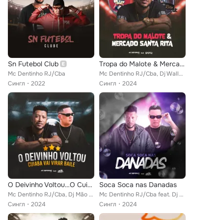
Sn Futebol Club
Tropa do Malote & Mercado Santa Rita
Mc Dentinho RJ/Cba
Mc Dentinho RJ/Cba, Dj Wallace
Сингл
2022
Сингл
2024
O Deivinho Voltou…O Cuiaba Vai Virar Baile…
Soca Soca nas Danadas
Mc Dentinho RJ/Cba, Dj Mão Absoluto
Mc Dentinho RJ/Cba feat. Dj Mão Absoluto
Сингл
2024
Сингл
2024