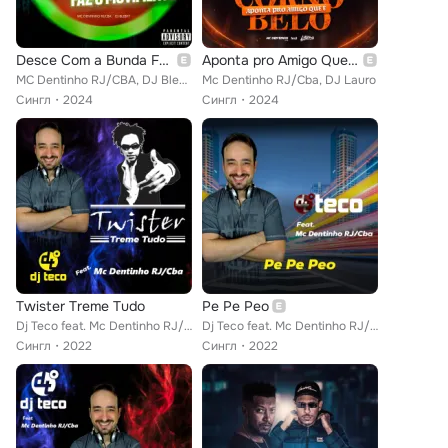
Desce Com a Bunda Faz o Movimento
Aponta pro Amigo Que e Corno Belo
MC Dentinho RJ/CBA, DJ Blebyt
Mc Dentinho RJ/Cba, DJ Lauro
Сингл
2024
Сингл
2024
Twister Treme Tudo
Pe Pe Peo
Dj Teco feat. Mc Dentinho RJ/Cba
Dj Teco feat. Mc Dentinho RJ/Cba
Сингл
2022
Сингл
2022