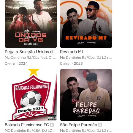
Pega a Seleção Unidos da Vege Chapadão Peladão 2024
Revirado Mt
Mc Dentinho RJ/Cba feat. Dj Mão Absoluto
Mc Dentinho RJ/Cba, DJ LZ no Beat
Сингл
2024
Сингл
2025
Baixada Fluminense FC
São Felipe Paredão
MC Dentinho RJ/CBA, DJ LZ no Beat
Mc Dentinho RJ/Cba, DJ LZ no Beat