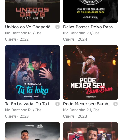
Unidos da Vg Chapadão - É Nois Que Tá
Deixa Passar Deixa Passar - 45º Fjv Cuiabá Tropa do Dg
Mc Dentinho RJ/Cba
Mc Dentinho RJ/Cba
Сингл
2022
Сингл
2024
Ta Embrazada, Tu Ta Loka
Pode Mexer seu Bumbum
Mc Dentinho RJ/Cba
Mc Dentinho RJ/Cba
Сингл
2023
Сингл
2023