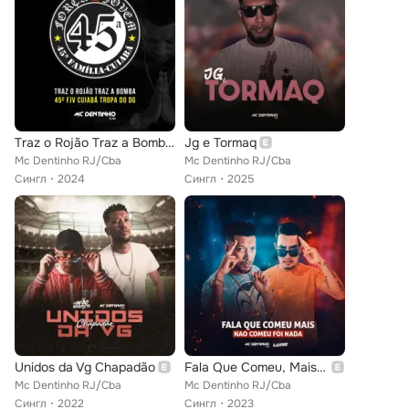
Traz o Rojão Traz a Bomba - 45º Fjv Cuiabá Tropa do Dg
Jg e Tormaq
Mc Dentinho RJ/Cba
Mc Dentinho RJ/Cba
Сингл
2024
Сингл
2025
Unidos da Vg Chapadão
Fala Que Comeu, Mais Nao Comeu Foi Nada
Mc Dentinho RJ/Cba
Mc Dentinho RJ/Cba
Сингл
2022
Сингл
2023