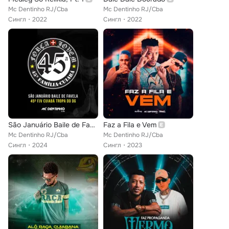
Mc Dentinho RJ/Cba
Mc Dentinho RJ/Cba
Сингл
2022
Сингл
2022
São Januário Baile de Favela 45º Fjv Cuiabá Tropa do Dg
Faz a Fila e Vem
Mc Dentinho RJ/Cba
Mc Dentinho RJ/Cba
Сингл
2024
Сингл
2023