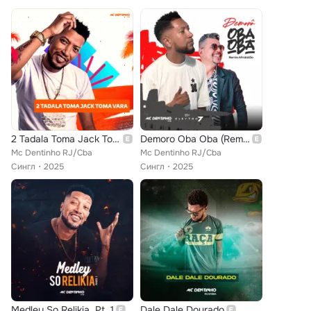
2 Tadala Toma Jack Toma Vara
Demoro Oba Oba (Remix Afrolatão)
Mc Dentinho RJ/Cba
Mc Dentinho RJ/Cba
Сингл
2025
Сингл
2025
Medley So Relikia, Pt. 1
Dale Dale Dourado