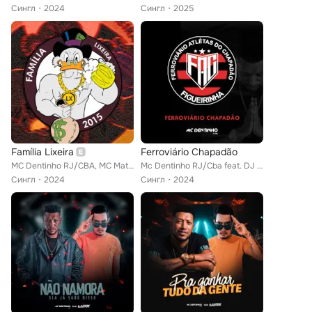
Сингл
2024
Сингл
2025
Família Lixeira
Ferroviário Chapadão
MC Dentinho RJ/CBA, MC Matheusinho, DJ LZ no Beat
Mc Dentinho RJ/Cba feat. DJ LUAN INDISCUTIVEL
Сингл
2024
Сингл
2024