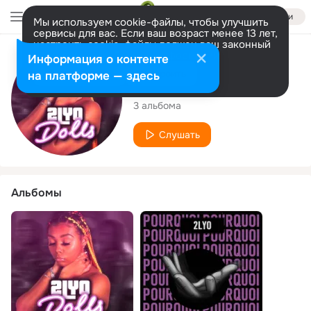
Войти
Мы используем cookie-файлы, чтобы улучшить
сервисы для вас. Если ваш возраст менее 13 лет,
настроить cookie-файлы должен ваш законный
представитель.
Больше информации
Исполнитель
Информация о контенте
Разрешить все
Настроить
на платформе — здесь
2LYO
3 альбома
Слушать
Альбомы