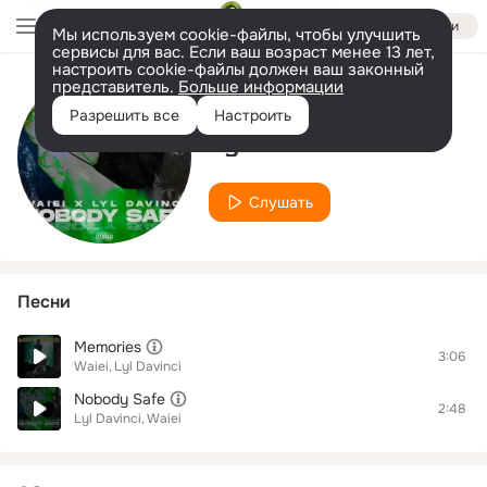
Войти
Мы используем cookie-файлы, чтобы улучшить
сервисы для вас. Если ваш возраст менее 13 лет,
настроить cookie-файлы должен ваш законный
представитель.
Больше информации
Исполнитель
Разрешить все
Настроить
Lyl Davinci
Слушать
Песни
Memories
3:06
Waiei
Lyl Davinci
Nobody Safe
2:48
Lyl Davinci
Waiei