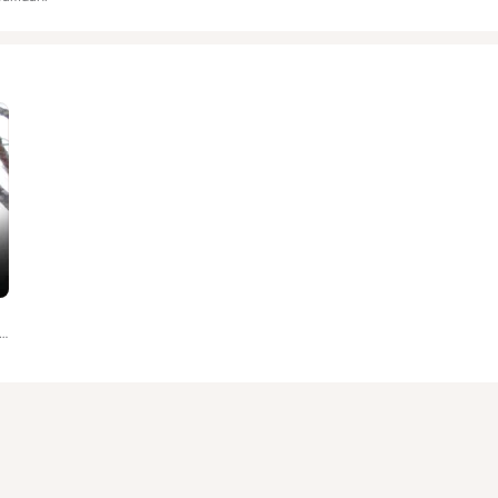
 Daniyal Qadri, Muhammad Imran Alvi, Muhammad Farooq Samdani