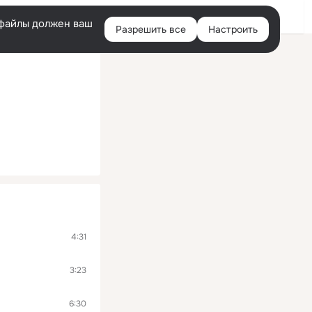
Помощь
Войти
й
e-файлы должен ваш
Разрешить все
Настроить
Правая
колонка
4:31
3:23
6:30