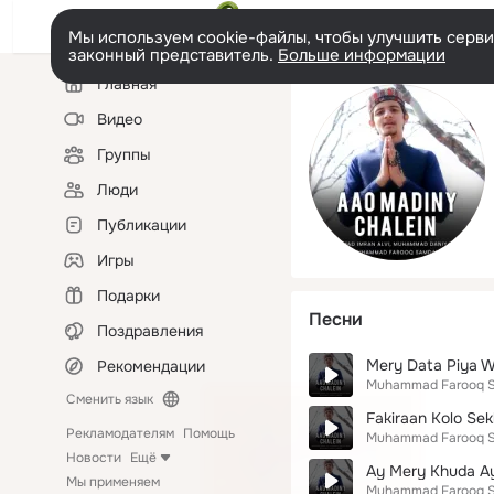
Мы используем cookie-файлы, чтобы улучшить сервис
законный представитель.
Больше информации
Левая
Главная
колонка
Видео
Группы
Люди
Публикации
Игры
Подарки
Песни
Поздравления
Mery Data Piya W
Рекомендации
Muhammad Farooq 
Сменить язык
Fakiraan Kolo Se
Рекламодателям
Помощь
Muhammad Farooq 
Новости
Ещё
Ay Mery Khuda A
Мы применяем
Muhammad Farooq 