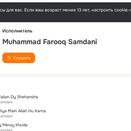
Русски
ы для вас. Если ваш возраст менее 13 лет, настроить cooki
Исполнитель
Muhammad Farooq Samdani
Слушать
alian Dy Shehansha
Samdani
khya Main Allah Hu Karna
Samdani
y Meray Khuda
Samdani