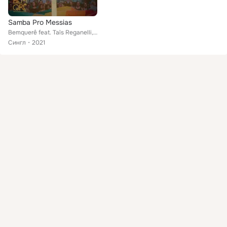
Samba Pro Messias
Bemquerê feat. Taïs Reganelli, Marina Melo, Gregório Entringer, Diego Antunes, Julio Marotta
Сингл
2021