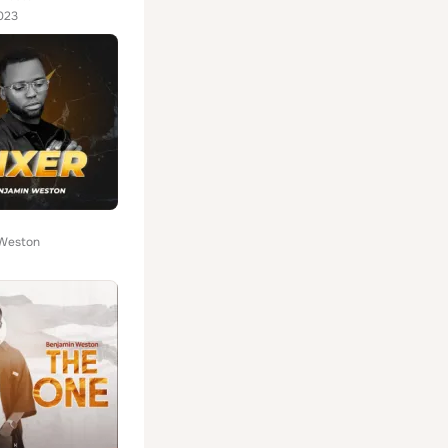
023
 Weston