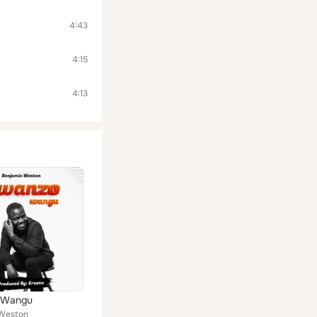
4:43
4:15
4:13
 Wangu
 Weston