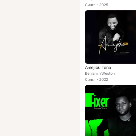
Сингл
2025
Amejibu Tena
Benjamin Weston
Сингл
2022