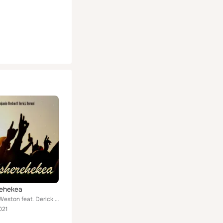
ehekea
Benjamin Weston feat. Derick Bernad
021