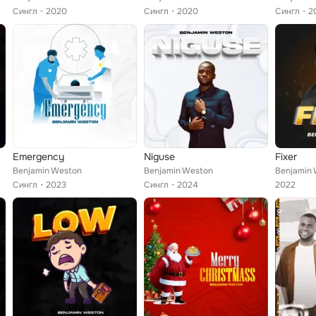
Сингл
2020
Сингл
2020
Сингл
2
Emergency
Niguse
Fixer
Benjamin Weston
Benjamin Weston
Benjamin
Сингл
2023
Сингл
2024
2022