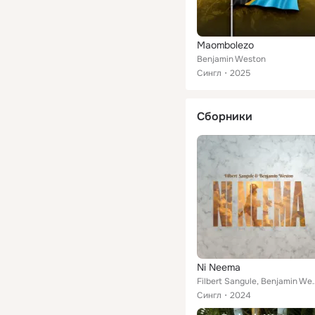
Maombolezo
Benjamin Weston
Сингл
2025
Сборники
Ni Neema
Filbert Sangule,
Сингл
2024