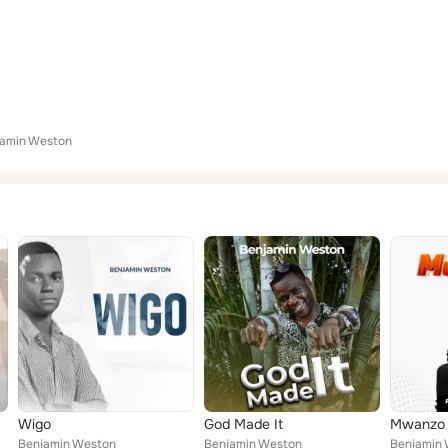
jamin Weston
Wigo
God Made It
Mwanzo
Benjamin Weston
Benjamin Weston
Benjamin