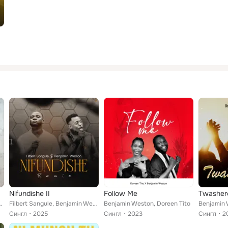
Nifundishe II
Follow Me
Twasher
 Benjamin Weston
Filbert Sangule, Benjamin Weston
Benjamin Weston, Doreen Tito
Сингл
2025
Сингл
2023
Сингл
2