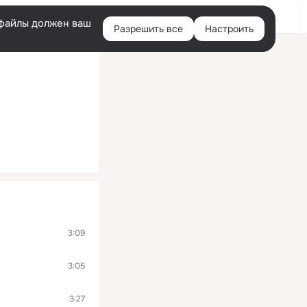
Помощь
Войти
й
e-файлы должен ваш
Разрешить все
Настроить
Правая
колонка
3:09
3:05
3:27