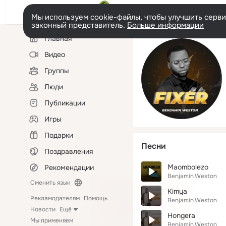
Мы используем cookie-файлы, чтобы улучшить сервис
законный представитель.
Больше информации
Левая
Главная
колонка
Видео
Группы
Люди
Публикации
Игры
Подарки
Песни
Поздравления
Maombolezo
Рекомендации
Benjamin Weston
Сменить язык
Kimya
Рекламодателям
Помощь
Benjamin Weston
Новости
Ещё
Hongera
Мы применяем
Benjamin Weston