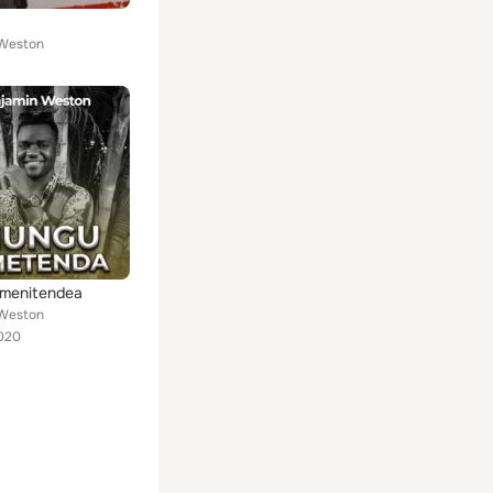
 Weston
menitendea
 Weston
020