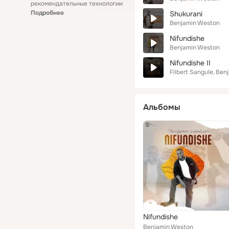
рекомендательные технологии
Подробнее
Shukurani
Benjamin Weston
Nifundishe
Benjamin Weston
Nifundishe II
Filbert Sangule
Ben
Альбомы
Nifundishe
Benjamin Weston