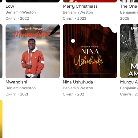
Low
Merry Christmass
The One
Benjamin Weston
Benjamin Weston
Benjamin
Сингл
2022
Сингл
2023
2025
Mwandishi
Nina Ushuhuda
Mungu A
Benjamin Weston
Benjamin Weston
Benjamin
Сингл
2021
Сингл
2021
Сингл
2