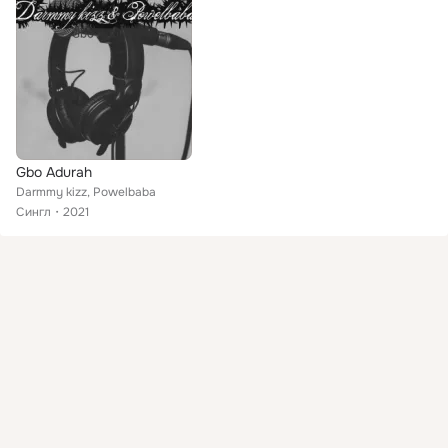
Gbo Adurah
Darmmy kizz, Powelbaba
Сингл
2021