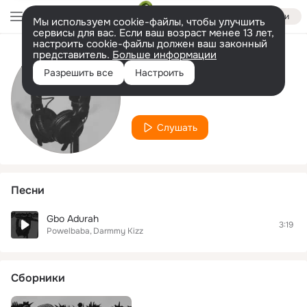
Войти
Мы используем cookie-файлы, чтобы улучшить
сервисы для вас. Если ваш возраст менее 13 лет,
настроить cookie-файлы должен ваш законный
представитель.
Больше информации
Исполнитель
Разрешить все
Настроить
Powelbaba
Слушать
Песни
Gbo Adurah
3:19
Powelbaba
Darmmy Kizz
Сборники