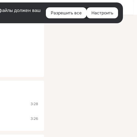
Помощь
Войти
й
e-файлы должен ваш
Разрешить все
Настроить
Правая
колонка
3:28
3:26