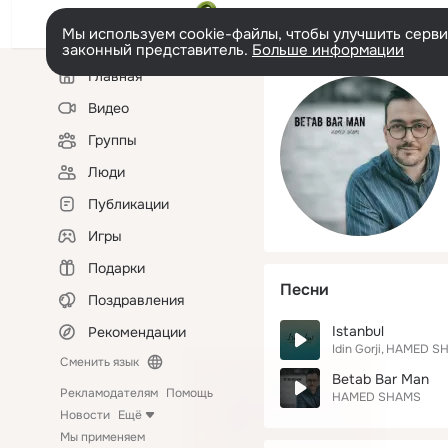
Мы используем cookie-файлы, чтобы улучшить сервис
законный представитель.
Больше информации
Левая
Главная
колонка
Видео
Группы
Люди
Публикации
Игры
Подарки
Песни
Поздравления
Istanbul
Рекомендации
Idin Gorji
HAMED S
Сменить язык
Betab Bar Man
Рекламодателям
Помощь
HAMED SHAMS
Новости
Ещё
Мы применяем