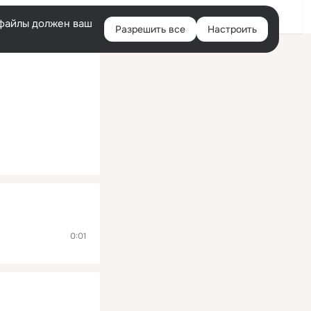
Помощь
Войти
й
e-файлы должен ваш
Разрешить все
Настроить
Правая
колонка
0:01