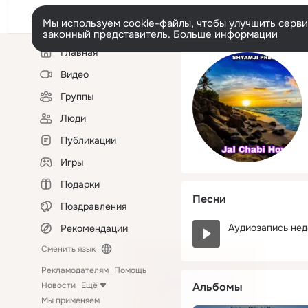
Мы используем cookie-файлы, чтобы улучшить сервис
законный представитель.
Больше информации
Левая
Главная
колонка
Видео
Группы
Люди
Публикации
Игры
Подарки
Песни
Поздравления
Аудиозапись нед
Рекомендации
Сменить язык
Рекламодателям
Помощь
Новости
Ещё
Альбомы
Мы применяем