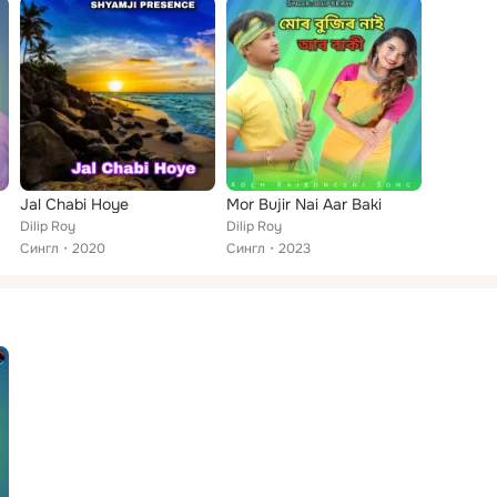
Jal Chabi Hoye
Mor Bujir Nai Aar Baki
Dilip Roy
Dilip Roy
Сингл
2020
Сингл
2023