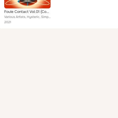
Foule Contact Vol.01 (Compilation)
Various Artists, Hysteric, Simple Exposition, Aurèle, Eternal Love, Kito Jempere, Pardonnez-nous, Atascasa, Men Like Seals, Sain...
2021