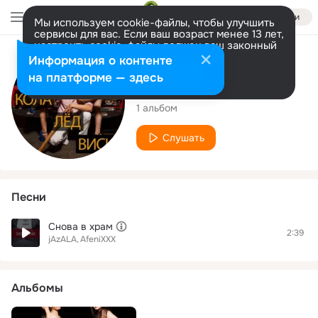
Войти
Мы используем cookie-файлы, чтобы улучшить
сервисы для вас. Если ваш возраст менее 13 лет,
настроить cookie-файлы должен ваш законный
представитель.
Больше информации
Исполнитель
Информация о контенте
Разрешить все
Настроить
на платформе — здесь
jAzALA
1 альбом
Слушать
Песни
Снова в храм
2:39
jAzALA
AfeniXXX
Альбомы