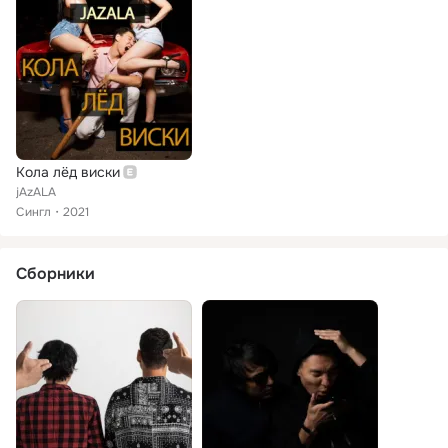
Кола лёд виски
jAzALA
Сингл
2021
Сборники