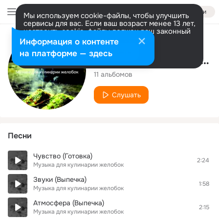
Войти
Мы используем cookie-файлы, чтобы улучшить
сервисы для вас. Если ваш возраст менее 13 лет,
настроить cookie-файлы должен ваш законный
представитель.
Больше информации
Исполнитель
Информация о контенте
Разрешить все
Настроить
на платформе — здесь
Музыка для кулинарии желобок
11 альбомов
Слушать
Песни
Чувство (Готовка)
2:24
Музыка для кулинарии желобок
Звуки (Выпечка)
1:58
Музыка для кулинарии желобок
Атмосфера (Выпечка)
2:15
Музыка для кулинарии желобок