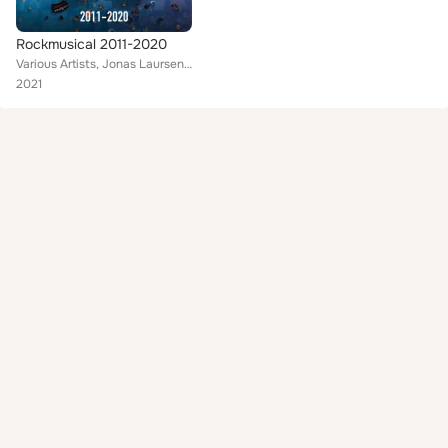
Rockmusical 2011-2020
Various Artists, Jonas Laursen, Gunilla Calov, Emilie Karner Hansen, Noah Vestergaard Johnsby, Mathias Kjellerup, Mikkel Broholm...
2021