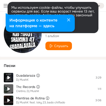
Войти
Мы используем cookie-файлы, чтобы улучшить
сервисы для вас. Если ваш возраст менее 13 лет,
настроить cookie-файлы должен ваш законный
представитель.
Больше информации
Исполнитель
Информация о контенте
Разрешить все
Настроить
на платформе — здесь
Dj MushK
1 альбом
Слушать
Песни
Guadalaraza
3:29
Dj MushK
Thc Records
1:11
Cretino
Dj MushK
Mentiras de Rutina
3:06
Dj MushK
feat.
loky 23
bado chiflado