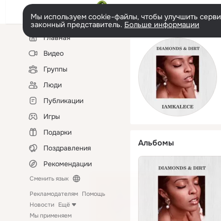
Мы используем cookie-файлы, чтобы улучшить сервис
законный представитель.
Больше информации
Левая
Главная
колонка
Видео
Группы
Люди
Публикации
Игры
Подарки
Альбомы
Поздравления
Рекомендации
Сменить язык
Рекламодателям
Помощь
Новости
Ещё
Мы применяем