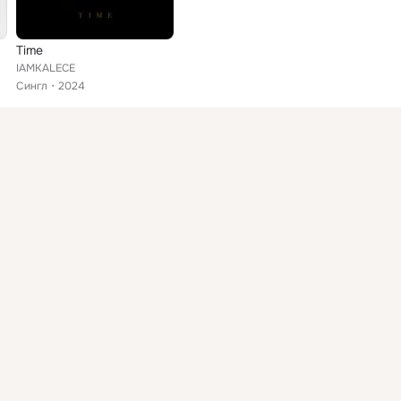
Time
IAMKALECE
Сингл
2024