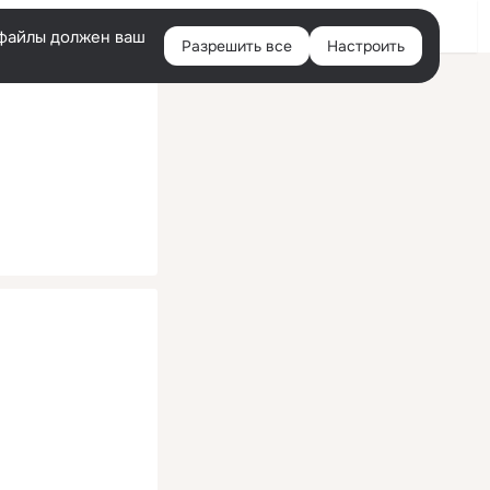
Помощь
Войти
й
e-файлы должен ваш
Разрешить все
Настроить
Правая
колонка