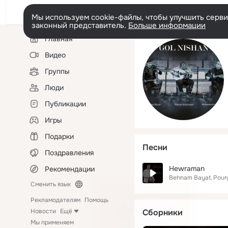
Мы используем cookie-файлы, чтобы улучшить сервис
законный представитель.
Больше информации
Левая
Главная
колонка
Видео
Группы
Люди
Публикации
Игры
Подарки
Песни
Поздравления
Hewraman
Рекомендации
Behnam Bayat
Pour
Сменить язык
Рекламодателям
Помощь
Новости
Ещё
Сборники
Мы применяем