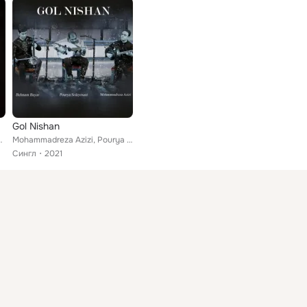
Gol Nishan
ya Soleymani
Mohammadreza Azizi, Pourya Soleymani, Behnam Bayat
Сингл
2021