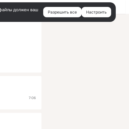
Помощь
Войти
й
e-файлы должен ваш
Разрешить все
Настроить
Правая
колонка
7:06