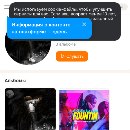
Войти
Мы используем cookie-файлы, чтобы улучшить
сервисы для вас. Если ваш возраст менее 13 лет,
настроить cookie-файлы должен ваш законный
представитель.
Больше информации
Исполнитель
Информация о контенте
Разрешить все
Настроить
на платформе — здесь
LibFOREIGN
3 альбома
Слушать
Альбомы