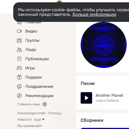
Мы используем cookie-файлы, чтобы улучшить сервис
законный представитель.
Больше информации
Левая
Главная
колонка
Видео
Группы
Люди
Публикации
Игры
Подарки
Песни
Поздравления
Another Planet
Рекомендации
Joaco Salerno
Сменить язык
Рекламодателям
Помощь
Новости
Ещё
Сборники
Мы применяем