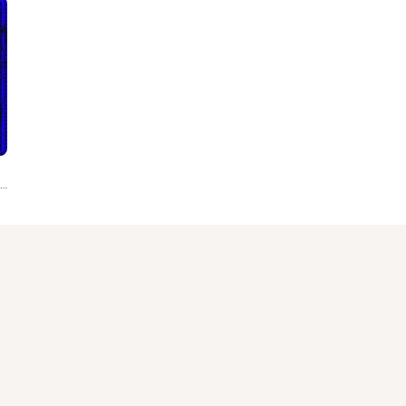
Various Artists, Jorge Viana, Iago Caetano, Joaco Salerno, Dianarp, Agustin Pengov, Datmin, MAC:ANNÂ, Augusto Dassano, Dr.Pius