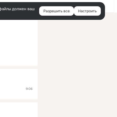
Помощь
Войти
й
e-файлы должен ваш
Разрешить все
Настроить
Правая
колонка
9:06