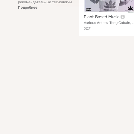
рекомендательные технологии
Подробнее
Plant Based Music
Various Artists, Tony Cobain, Khellsi, Kryssi Free, ADD-2, Blxck Rejects, Diva god, Koku Gonza, The Twilite Tone, 
2021