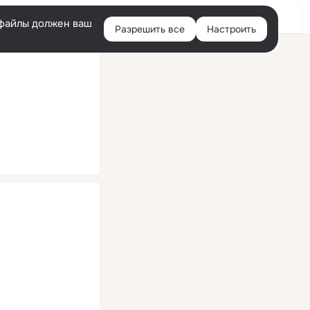
Помощь
Войти
й
e-файлы должен ваш
Разрешить все
Настроить
Правая
колонка