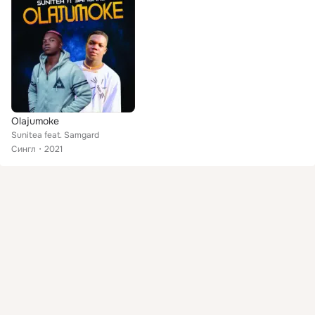
Olajumoke
Sunitea feat. Samgard
Сингл
2021