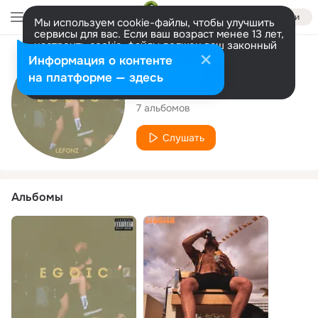
Войти
Мы используем cookie-файлы, чтобы улучшить
сервисы для вас. Если ваш возраст менее 13 лет,
настроить cookie-файлы должен ваш законный
представитель.
Больше информации
Исполнитель
Информация о контенте
Разрешить все
Настроить
на платформе — здесь
Lefonz
7 альбомов
Слушать
Альбомы