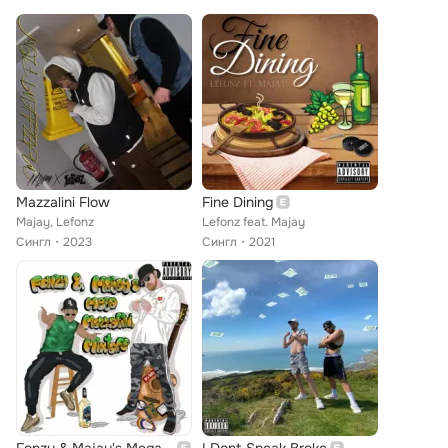
Mazzalini Flow
Fine Dining
Majay, Lefonz
Lefonz feat. Majay
Сингл
2023
Сингл
2021