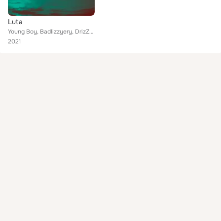
Luta
Young Boy, Badlizzyery, DrizZynho, Gil B, Magrzy, Lio Dji, Boy Ernny
2021