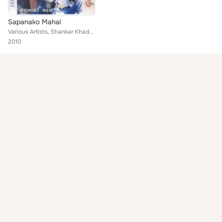
Sapanako Mahal
Various Artists, Shankar Khadka, Sugam Rajbhandari, Mahendra Pradhan, Prakash Shrestha
2010