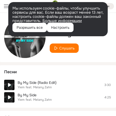
Войти
Мы используем cookie-файлы, чтобы улучшить
сервисы для вас. Если ваш возраст менее 13 лет,
настроить cookie-файлы должен ваш законный
представитель.
Больше информации
Исполнитель
Разрешить все
Настроить
Melany Zahn
Слушать
Песни
By My Side (Radio Edit)
3:30
Yiem
feat.
Melany Zahn
By My Side
4:25
Yiem
feat.
Melany Zahn