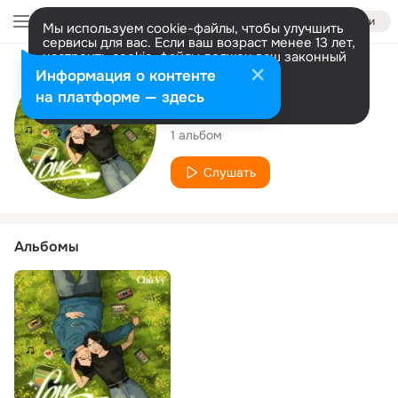
Войти
Мы используем cookie-файлы, чтобы улучшить
сервисы для вас. Если ваш возраст менее 13 лет,
настроить cookie-файлы должен ваш законный
представитель.
Больше информации
Исполнитель
Информация о контенте
Разрешить все
Настроить
на платформе — здесь
Chú Vỹ
1 альбом
Слушать
Альбомы