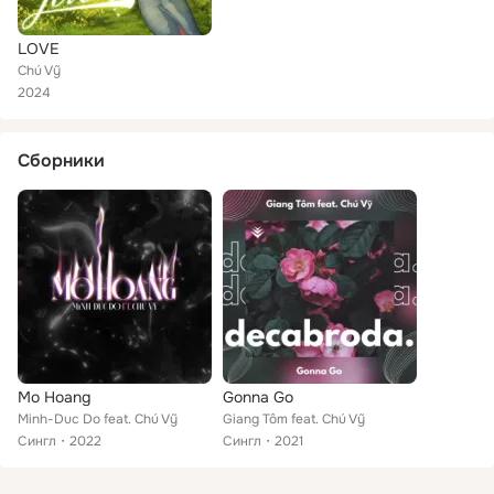
LOVE
Chú Vỹ
2024
Сборники
Mo Hoang
Gonna Go
Minh-Duc Do feat. Chú Vỹ
Giang Tôm feat. Chú Vỹ
Сингл
2022
Сингл
2021