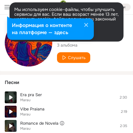
Войти
Мы используем cookie-файлы, чтобы улучшить
сервисы для вас. Если ваш возраст менее 13 лет,
настроить cookie-файлы должен ваш законный
представитель.
Больше информации
Исполнитель
Информация о контенте
Разрешить все
Настроить
на платформе — здесь
Marau
3 альбома
Слушать
Песни
Era pra Ser
2:30
Marau
Vibe Praiana
2:19
Marau
Romance de Novela
2:35
Marau