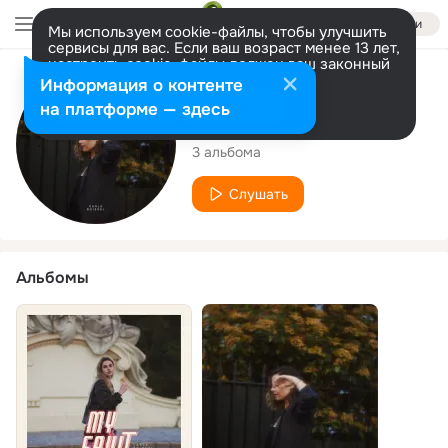
Войти
Мы используем cookie-файлы, чтобы улучшить
сервисы для вас. Если ваш возраст менее 13 лет,
настроить cookie-файлы должен ваш законный
представитель.
Больше информации
Исполнитель
Информация о контенте
Разрешить все
Настроить
на платформе — здесь
Carla Roisnel
3 альбома
Слушать
Альбомы