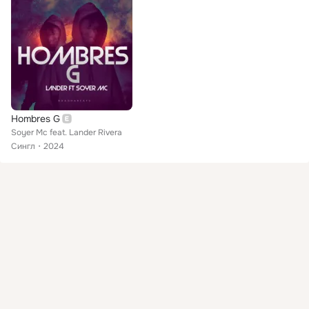
Hombres G
Soyer Mc feat. Lander Rivera
Сингл
2024