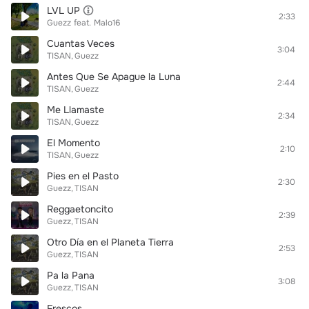
LVL UP
2:33
Guezz
feat.
Malo16
Cuantas Veces
3:04
TISAN
Guezz
Antes Que Se Apague la Luna
2:44
TISAN
Guezz
Me Llamaste
2:34
TISAN
Guezz
El Momento
2:10
TISAN
Guezz
Pies en el Pasto
2:30
Guezz
TISAN
Reggaetoncito
2:39
Guezz
TISAN
Otro Día en el Planeta Tierra
2:53
Guezz
TISAN
Pa la Pana
3:08
Guezz
TISAN
Frescos