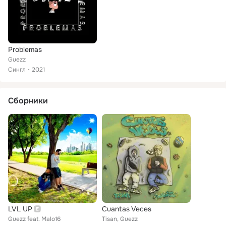
Problemas
Guezz
Сингл
2021
Сборники
LVL UP
Cuantas Veces
Guezz feat. Malo16
Tisan, Guezz