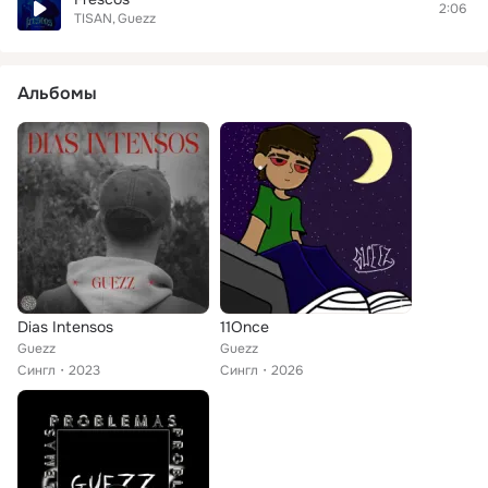
2:06
TISAN
Guezz
Альбомы
Dias Intensos
11Once
Guezz
Guezz
Сингл
2023
Сингл
2026