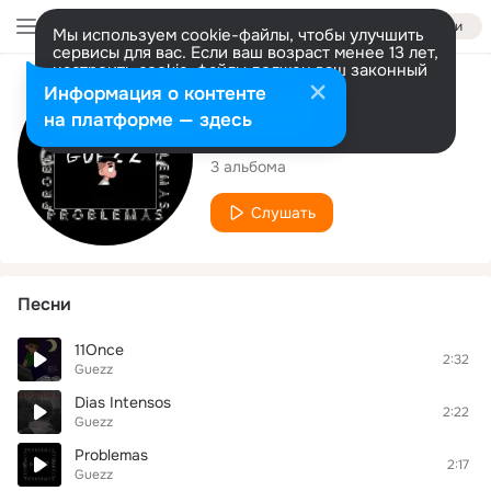
Войти
Мы используем cookie-файлы, чтобы улучшить
сервисы для вас. Если ваш возраст менее 13 лет,
настроить cookie-файлы должен ваш законный
представитель.
Больше информации
Исполнитель
Информация о контенте
Разрешить все
Настроить
на платформе — здесь
Guezz
3 альбома
Слушать
Песни
11Once
2:32
Guezz
Dias Intensos
2:22
Guezz
Problemas
2:17
Guezz