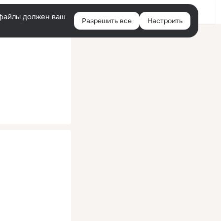
Помощь
Войти
й
e-файлы должен ваш
Разрешить все
Настроить
Правая
колонка