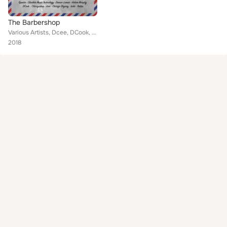
The Barbershop
Various Artists, Dcee, DCook, Taelue, Hakim Murphy, Obsolete Music Technology, Chicago Skyway, Isoke, Chicagodeep, Damon Lamar
2018