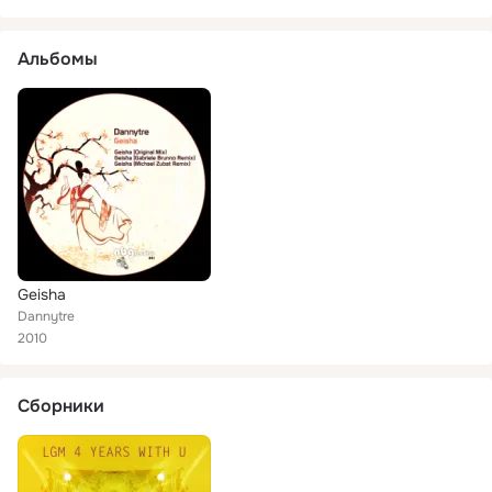
Альбомы
Geisha
Dannytre
2010
Сборники