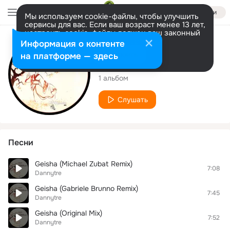
Войти
Мы используем cookie-файлы, чтобы улучшить
сервисы для вас. Если ваш возраст менее 13 лет,
настроить cookie-файлы должен ваш законный
представитель.
Больше информации
Исполнитель
Информация о контенте
Разрешить все
Настроить
на платформе — здесь
Dannytre
1 альбом
Слушать
Песни
Geisha (Michael Zubat Remix)
7:08
Dannytre
Geisha (Gabriele Brunno Remix)
7:45
Dannytre
Geisha (Original Mix)
7:52
Dannytre