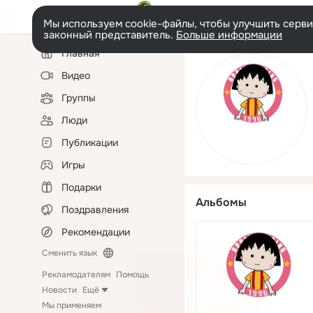
Мы используем cookie-файлы, чтобы улучшить сервис
законный представитель.
Больше информации
Левая
Главная
колонка
Видео
Группы
Люди
Публикации
Игры
Подарки
Альбомы
Поздравления
Рекомендации
Сменить язык
Рекламодателям
Помощь
Новости
Ещё
Мы применяем