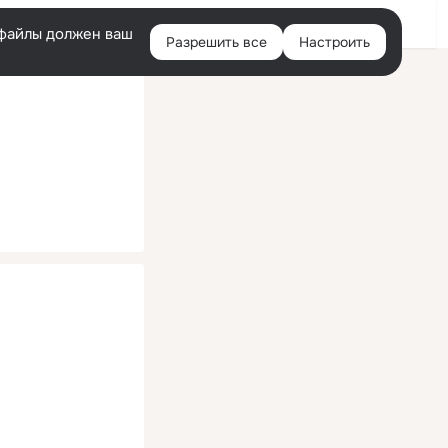
Помощь
Войти
й
e-файлы должен ваш
Разрешить все
Настроить
Правая
колонка