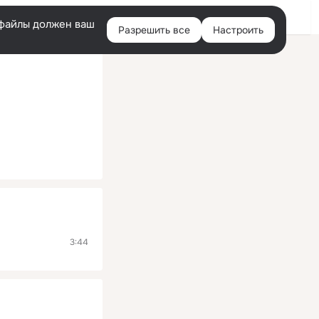
Помощь
Войти
й
e-файлы должен ваш
Разрешить все
Настроить
Правая
колонка
3:44