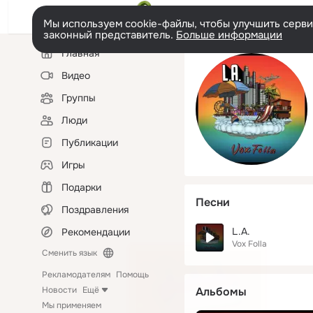
Мы используем cookie-файлы, чтобы улучшить сервис
законный представитель.
Больше информации
Левая
Главная
колонка
Видео
Группы
Люди
Публикации
Игры
Подарки
Песни
Поздравления
L.A.
Рекомендации
Vox Folla
Сменить язык
Рекламодателям
Помощь
Новости
Ещё
Альбомы
Мы применяем