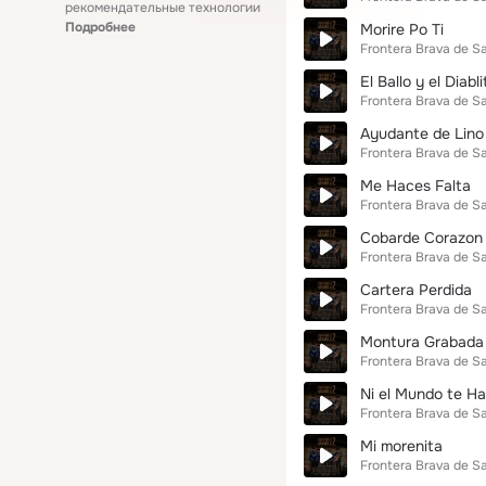
рекомендательные технологии
Подробнее
Morire Po Ti
Frontera Brava de S
El Ballo y el Diabli
Frontera Brava de S
Ayudante de Lino
Frontera Brava de S
Me Haces Falta
Frontera Brava de S
Cobarde Corazon
Frontera Brava de S
Cartera Perdida
Frontera Brava de S
Montura Grabada
Frontera Brava de S
Ni el Mundo te H
Frontera Brava de S
Mi morenita
Frontera Brava de S