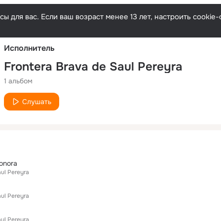
Русски
ы для вас. Если ваш возраст менее 13 лет, настроить cooki
Исполнитель
Frontera Brava de Saul Pereyra
1 альбом
Слушать
onora
aul Pereyra
aul Pereyra
aul Pereyra