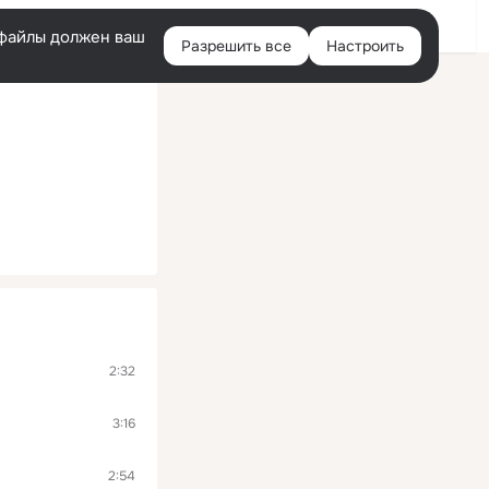
Помощь
Войти
й
e-файлы должен ваш
Разрешить все
Настроить
Правая
колонка
2:32
3:16
2:54