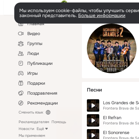
Мы используем cookie-файлы, чтобы улучшить сервис
законный представитель.
Больше информации
Левая
Главная
колонка
Видео
Группы
Люди
Публикации
Игры
Подарки
Песни
Поздравления
Los Grandes de S
Рекомендации
Frontera Brava de S
Сменить язык
El Refran
Рекламодателям
Помощь
Frontera Brava de S
Новости
Ещё
El Sonorense
Мы применяем
Frontera Brava de S