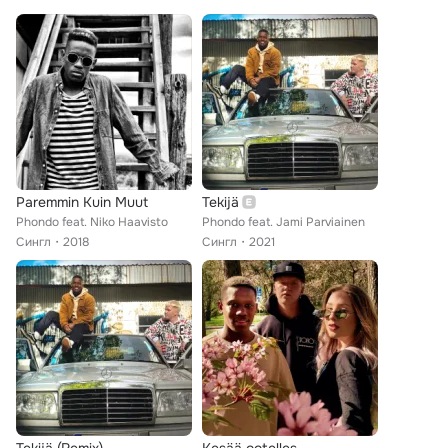
Paremmin Kuin Muut
Tekijä
Phondo feat. Niko Haavisto
Phondo feat. Jami Parviainen
Сингл
2018
Сингл
2021