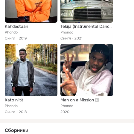
Kahdestaan
Tekijä (Instrumental Dance Remix)
Phondo
Phondo
Сингл
2019
Сингл
2021
Kato niitä
Man on a Mission
Phondo
Phondo
Сингл
2018
2020
Сборники