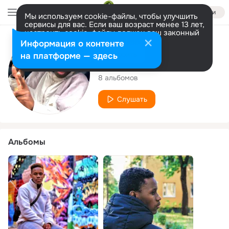
Войти
Мы используем cookie-файлы, чтобы улучшить
сервисы для вас. Если ваш возраст менее 13 лет,
настроить cookie-файлы должен ваш законный
представитель.
Больше информации
Исполнитель
Информация о контенте
Разрешить все
Настроить
на платформе — здесь
Phondo
8 альбомов
Слушать
Альбомы