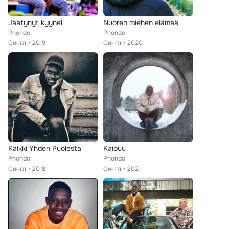
Jäätynyt kyynel
Nuoren miehen elämää
Phondo
Phondo
Сингл
2019
Сингл
2020
Kaikki Yhden Puolesta
Kaipuu
Phondo
Phondo
Сингл
2018
Сингл
2021