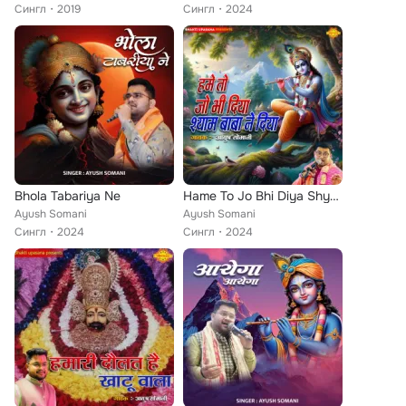
Сингл
2019
Сингл
2024
Bhola Tabariya Ne
Hame To Jo Bhi Diya Shyam Baba Ne Diya
Ayush Somani
Ayush Somani
Сингл
2024
Сингл
2024