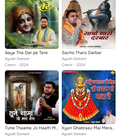
Aaya Tha Dar pe Tere
Sacho Tharo Darbar
Ayush Somani
Ayush Somani
Сингл
2024
Сингл
2024
Tune Thaama Jo Haath Mera
Kyun Ghabraau Mai Mera Toh Shyam se Nata Hai
Ayush Somani
Ayush Somani