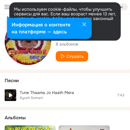
Войти
Мы используем cookie-файлы, чтобы улучшить
сервисы для вас. Если ваш возраст менее 13 лет,
настроить cookie-файлы должен ваш законный
представитель.
Больше информации
Исполнитель
Информация о контенте
Разрешить все
Настроить
на платформе — здесь
Ayush Somani
8 альбомов
Слушать
Песни
Tune Thaama Jo Haath Mera
7:43
Ayush Somani
Альбомы