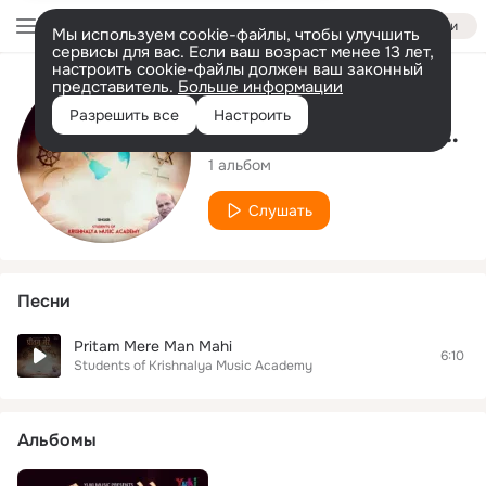
Войти
Мы используем cookie-файлы, чтобы улучшить
сервисы для вас. Если ваш возраст менее 13 лет,
настроить cookie-файлы должен ваш законный
представитель.
Больше информации
Исполнитель
Разрешить все
Настроить
Students of Krishnalya Music Academy
1 альбом
Слушать
Песни
Pritam Mere Man Mahi
6:10
Students of Krishnalya Music Academy
Альбомы