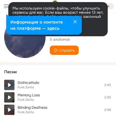
Войти
Мы используем cookie-файлы, чтобы улучшить
сервисы для вас. Если ваш возраст менее 13 лет,
настроить cookie-файлы должен ваш законный
представитель.
Больше информации
Исполнитель
Информация о контенте
Разрешить все
Настроить
на платформе — здесь
Funk Zanta
5 альбомов
Слушать
Песни
Gothicatholic
2:45
Funk Zanta
Memory Loss
2:30
Funk Zanta
Blinding Deafness
2:46
Funk Zanta