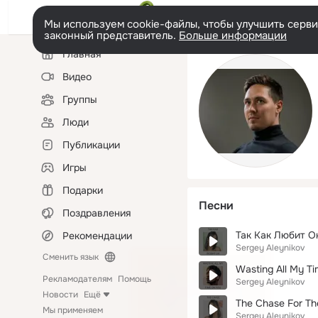
Мы используем cookie-файлы, чтобы улучшить сервис
законный представитель.
Больше информации
Левая
Главная
колонка
Видео
Группы
Люди
Публикации
Игры
Подарки
Песни
Поздравления
Так Как Любит О
Рекомендации
Sergey Aleynikov
Сменить язык
Wasting All My T
Рекламодателям
Помощь
Sergey Aleynikov
Новости
Ещё
The Chase For T
Мы применяем
Sergey Aleynikov