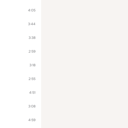
4:05
3:44
3:38
2:59
3:18
2:55
4:51
3:08
4:59