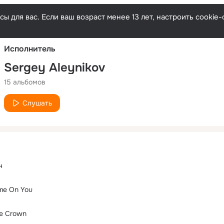
Русски
ы для вас. Если ваш возраст менее 13 лет, настроить cooki
Исполнитель
Sergey Aleynikov
15 альбомов
Слушать
н
ime On You
he Crown