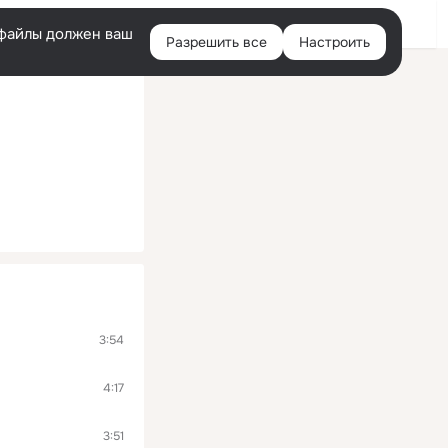
Помощь
Войти
й
e-файлы должен ваш
Разрешить все
Настроить
Правая
колонка
3:54
4:17
3:51