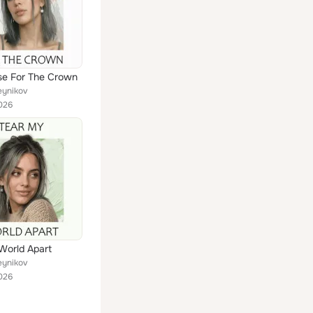
se For The Crown
eynikov
026
World Apart
eynikov
026