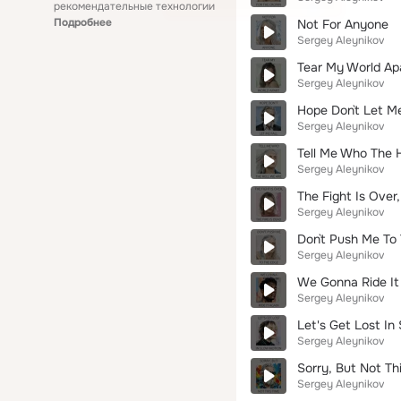
рекомендательные технологии
Подробнее
Not For Anyone
Sergey Aleynikov
Tear My World Ap
Sergey Aleynikov
Hope Don`t Let Me
Sergey Aleynikov
Tell Me Who The 
Sergey Aleynikov
The Fight Is Over,
Sergey Aleynikov
Don`t Push Me To
Sergey Aleynikov
We Gonna Ride It
Sergey Aleynikov
Let's Get Lost In
Sergey Aleynikov
Sorry, But Not Th
Sergey Aleynikov