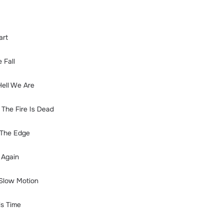
art
 Fall
Hell We Are
 The Fire Is Dead
 The Edge
 Again
 Slow Motion
is Time