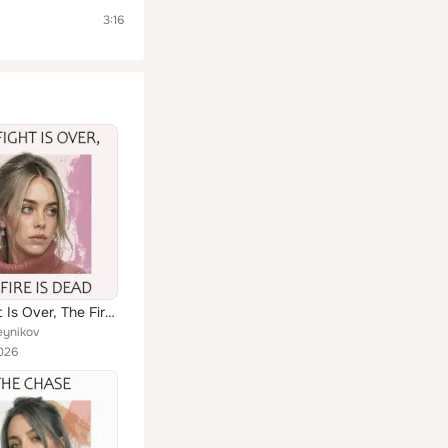
3:16
The Fight Is Over, The Fire Is Dead
eynikov
026