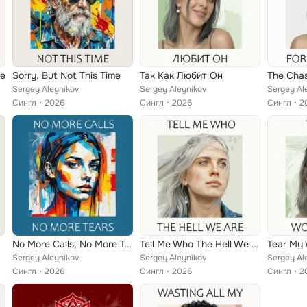
ge
Sorry, But Not This Time
Так Как Любит Он
The Cha
Sergey Aleynikov
Sergey Aleynikov
Sergey Al
Сингл
2026
Сингл
2026
Сингл
2
No More Calls, No More Tears
Tell Me Who The Hell We Are
Tear My 
Sergey Aleynikov
Sergey Aleynikov
Sergey Al
Сингл
2026
Сингл
2026
Сингл
2