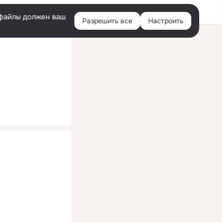
Помощь
Войти
й
e-файлы должен ваш
Разрешить все
Настроить
Правая
колонка