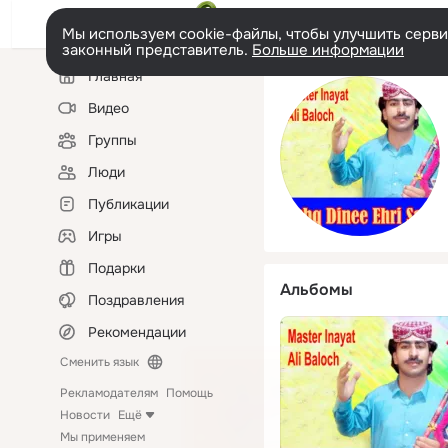
Мы используем cookie-файлы, чтобы улучшить сервис
законный представитель.
Больше информации
Левая
Главная
колонка
Видео
Группы
Люди
Публикации
Игры
Подарки
Альбомы
Поздравления
Рекомендации
Сменить язык
Рекламодателям
Помощь
Новости
Ещё
Мы применяем