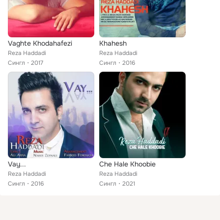
Vaghte Khodahafezi
Khahesh
Reza Haddadi
Reza Haddadi
Сингл
2017
Сингл
2016
Vay...
Che Hale Khoobie
Reza Haddadi
Reza Haddadi
Сингл
2016
Сингл
2021