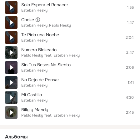
Solo Espera el Renacer
1:55
Esteban Hesky
Choke
1:47
Esteban Hesky
Pablo Hesky
Te Pido una Noche
2:04
Esteban Hesky
Numero Blokeado
2:47
Pablo Hesky
feat.
Esteban Hesky
Sin Tus Besos No Siento
2:06
Esteban Hesky
No Dejo de Pensar
1:41
Esteban Hesky
Mi Castillo
4:30
Esteban Hesky
Billy y Mandy
2:45
Pablo Hesky
feat.
Esteban Hesky
Альбомы