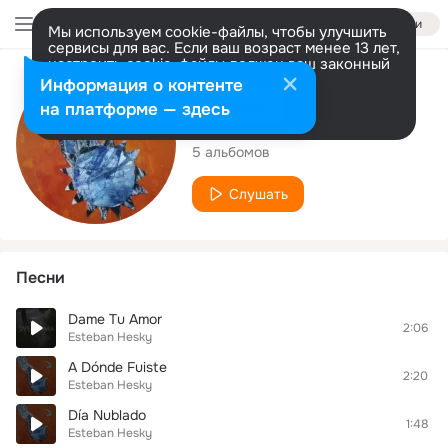
Войти
Мы используем cookie-файлы, чтобы улучшить
сервисы для вас. Если ваш возраст менее 13 лет,
настроить cookie-файлы должен ваш законный
представитель.
Больше информации
Исполнитель
Информация о контенте
Разрешить все
Настроить
на платформе — здесь
Esteban Hesky
5 альбомов
Слушать
Песни
Dame Tu Amor
2:06
Esteban Hesky
A Dónde Fuiste
2:20
Esteban Hesky
Día Nublado
1:48
Esteban Hesky