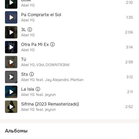
2:10
Abel YG
Pa Comprarte el Sol
1:35
Abel YG
3L
2:06
Abel YG
Otra Pa Mi Ex
3:14
Abel YG
Tú
2:59
Abel YG
V3st
DOWNTR3NK
Sts
3:12
Abel YG
feat.
Jay Alejandro
Martian
La Isla
2:11
Abel YG
feat.
jeyron
Sifrina (2023 Remasterizado)
2:52
Abel YG
feat.
jeyron
Альбомы