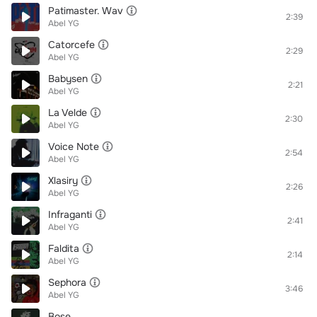
Patimaster. Wav
2:39
Abel YG
Catorcefe
2:29
Abel YG
Babysen
2:21
Abel YG
La Velde
2:30
Abel YG
Voice Note
2:54
Abel YG
Xlasiry
2:26
Abel YG
Infraganti
2:41
Abel YG
Faldita
2:14
Abel YG
Sephora
3:46
Abel YG
Bose