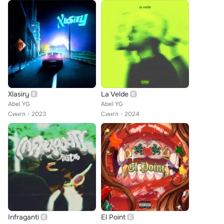
Xlasiry
La Velde
Abel YG
Abel YG
Сингл
2023
Сингл
2024
Infraganti
El Point