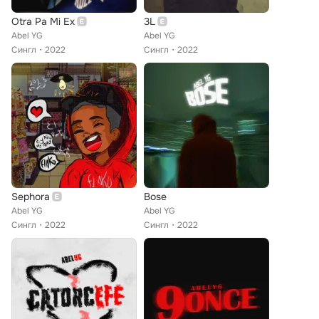
Otra Pa Mi Ex
3L
Abel YG
Abel YG
Сингл
2022
Сингл
2022
Sephora
Bose
Abel YG
Abel YG
Сингл
2022
Сингл
2022