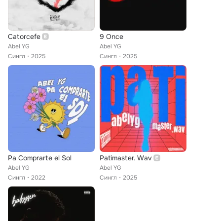
Catorcefe
9 Once
Abel YG
Abel YG
Сингл
2025
Сингл
2025
Pa Comprarte el Sol
Patimaster. Wav
Abel YG
Abel YG
Сингл
2022
Сингл
2025