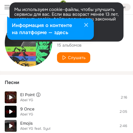
Войти
Мы используем cookie-файлы, чтобы улучшить
сервисы для вас. Если ваш возраст менее 13 лет,
настроить cookie-файлы должен ваш законный
представитель.
Больше информации
Исполнитель
Информация о контенте
Разрешить все
Настроить
на платформе — здесь
Abel YG
15 альбомов
Слушать
Песни
El Point
2:16
Abel YG
9 Once
2:05
Abel YG
Emojis
2:46
Abel YG
feat.
Syul