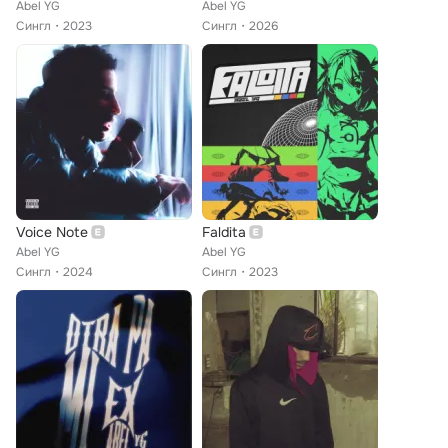
Abel YG
Abel YG
Сингл
2023
Сингл
2026
Voice Note
Faldita
Abel YG
Abel YG
Сингл
2024
Сингл
2023