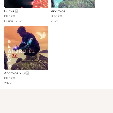
Dj fou
Androïde
BlacK'X
BlacK'X
Сингл
2023
2021
Androide 2.0
BlacK'X
2022