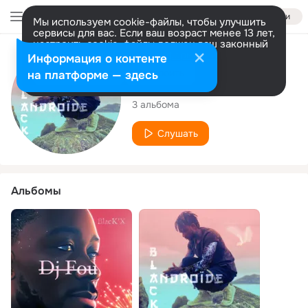
Войти
Мы используем cookie-файлы, чтобы улучшить
сервисы для вас. Если ваш возраст менее 13 лет,
настроить cookie-файлы должен ваш законный
представитель.
Больше информации
Исполнитель
Информация о контенте
Разрешить все
Настроить
на платформе — здесь
BlackX
3 альбома
Слушать
Альбомы