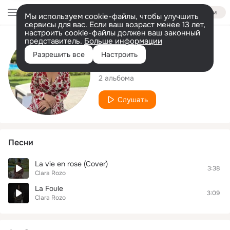
Войти
Мы используем cookie-файлы, чтобы улучшить
сервисы для вас. Если ваш возраст менее 13 лет,
настроить cookie-файлы должен ваш законный
представитель.
Больше информации
Исполнитель
Разрешить все
Настроить
Clara Rozo
2 альбома
Слушать
Песни
La vie en rose (Cover)
3:38
Clara Rozo
La Foule
3:09
Clara Rozo